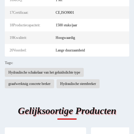
16MOQ:
1 set
17Certificaat:
CE,ISO9001
18Productiecapaciteit:
1500 stuks/jaar
19Kwaliteit:
Hoogwaardig
20Voordeel:
Lange duurzaamheid
Tags:
Hydraulische schakelaar van het geluidsdichte type
graafwerktuig concrete breker
Hydraulische steenbreker
Gelijksoortige Producten