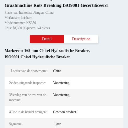
Graafmachine Rots Breaking ISO9001 Gecertificeerd
Plaats van herkomst: Jiangsu, China
Merknaam: keisharp
Modelnummer: KS350
Prijs: $8,300.00/pieces 1-4 pieces
Detail
Description
Markeren:
165 mm Chisel Hydraulische Breaker
,
ISO9001 Chisel Hydraulische Breaker
1Locatie van de showroom:
China
2video-uitgaande inspectie:
Voorziening
3Verslag van de test van de
Voorziening
machine:
4Tipe in de handel brengen:
Gewoon product
5garantie:
1 jaar