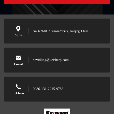
No. 699-18, Xuanwu Avenue, Nanjing, China
Adres
davidling@keisharp.com
E-mail
0086-131-2215-9788
Telefoon