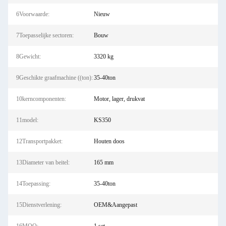
6Voorwaarde:
Nieuw
7Toepasselijke sectoren:
Bouw
8Gewicht:
3320 kg
9Geschikte graafmachine ((ton):
35-40ton
10kerncomponenten:
Motor, lager, drukvat
11model:
KS350
12Transportpakket:
Houten doos
13Diameter van beitel:
165 mm
14Toepassing:
35-40ton
15Dienstverlening:
OEM&Aangepast