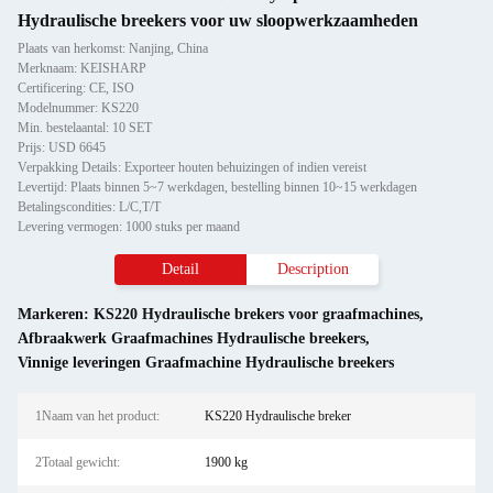
Hydraulische breekers voor uw sloopwerkzaamheden
Plaats van herkomst: Nanjing, China
Merknaam: KEISHARP
Certificering: CE, ISO
Modelnummer: KS220
Min. bestelaantal: 10 SET
Prijs: USD 6645
Verpakking Details: Exporteer houten behuizingen of indien vereist
Levertijd: Plaats binnen 5~7 werkdagen, bestelling binnen 10~15 werkdagen
Betalingscondities: L/C,T/T
Levering vermogen: 1000 stuks per maand
Detail
Description
Markeren:
KS220 Hydraulische brekers voor graafmachines
,
Afbraakwerk Graafmachines Hydraulische breekers
,
Vinnige leveringen Graafmachine Hydraulische breekers
1Naam van het product:
KS220 Hydraulische breker
2Totaal gewicht:
1900 kg