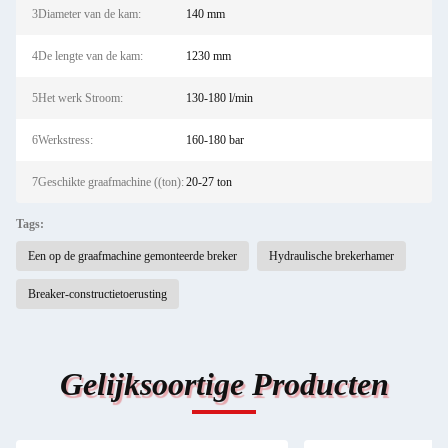
3Diameter van de kam:
140 mm
4De lengte van de kam:
1230 mm
5Het werk Stroom:
130-180 l/min
6Werkstress:
160-180 bar
7Geschikte graafmachine ((ton):
20-27 ton
Tags:
Een op de graafmachine gemonteerde breker
Hydraulische brekerhamer
Breaker-constructietoerusting
Gelijksoortige Producten