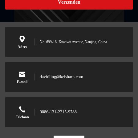
Verzenden
No. 699-18, Xuanwu Avenue, Nanjing, China
Adres
davidling@keisharp.com
E-mail
0086-131-2215-9788
Telefoon