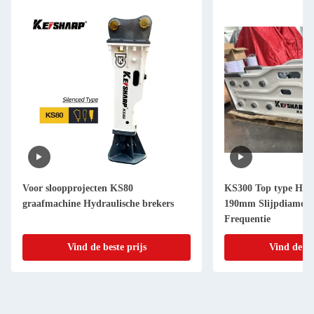
Voor sloopprojecten KS80
KS300 Top type Hydr
graafmachine Hydraulische brekers
190mm Slijpdiamete
Frequentie
Vind de beste prijs
Vind de be