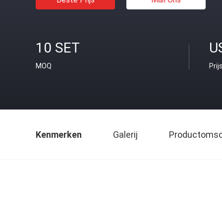
10 SET
U
MOQ
Prij
Kenmerken
Galerij
Productomsch