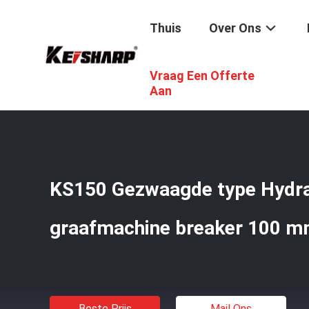
Thuis
Over Ons
Vraag Een Offerte
Thuis
/
Producten
/
Doostype Hydraulische Breker
/
KS1
Aan
KS150 Gezwaagde type Hydra
graafmachine breaker 100 m
Beste Prijs
Mail Ons