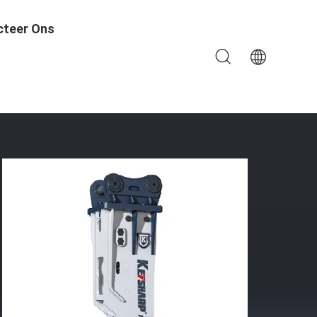
cteer Ons
seldiameter