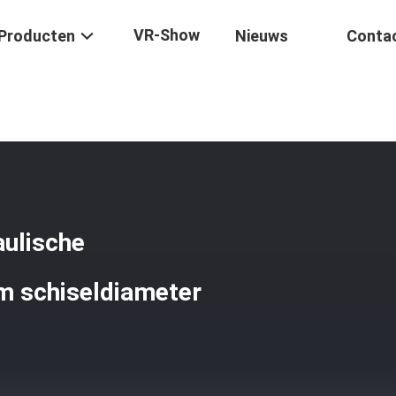
VR-Show
Producten
Nieuws
Conta
50 Gezwaagde Type Hydraulische Graafmachine Breaker 100 Mm Schi
ulische
m schiseldiameter