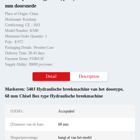
mm doorsnede
Place of Origin: China
Merknaam: Keisharp
Certificering: CE；ISO
Model Number: KS80
Minimum Order Quantity: 1
Prijs: ＄972
Packaging Details: Wooden Case
Delivery Time: 30-45 days
Payment Terms: FOB/CIF
Supply Ability: 30000 pcs/years
Detail
Description
Markeren:
540J Hydraulische breekmachine van het doostype
,
68 mm Chisel Box type Hydraulische breekmachine
1OEM's:
Acceptabel
2Diameter van de kam:
68 mm
3Impactpercentage:
hangt af van het model