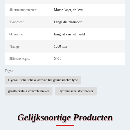
4Kerncomponenten:
Motor, lager, drukvat
5Voordeel:
Lange duurzaamheid
6Garantie:
hangt af van het model
7Lange:
1650 mm
8Effectenergie:
540 J
Tags:
Hydraulische schakelaar van het geluidsdichte type
graafwerktuig concrete breker
Hydraulische steenbreker
Gelijksoortige Producten