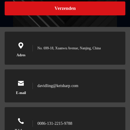
Verzenden
No. 699-18, Xuanwu Avenue, Nanjing, China
Adres
davidling@keisharp.com
E-mail
0086-131-2215-9788