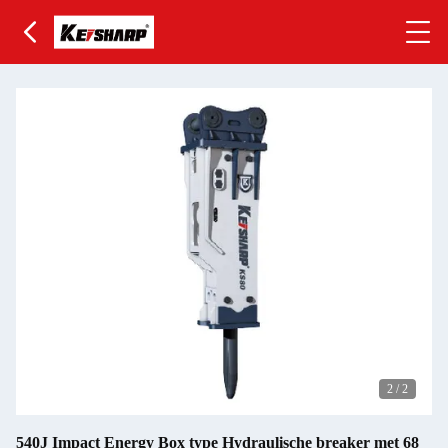
2
/
2
540J Impact Energy Box type Hydraulische breaker met 68