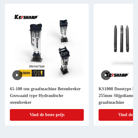
65-100 ton graafmachine Betonbreker
KS1000 Doostype Hyd
Gezwaaid type Hydraulische
255mm Slijpdiameter
steenbreker
graafmachine
Vind de beste prijs
Vind de be